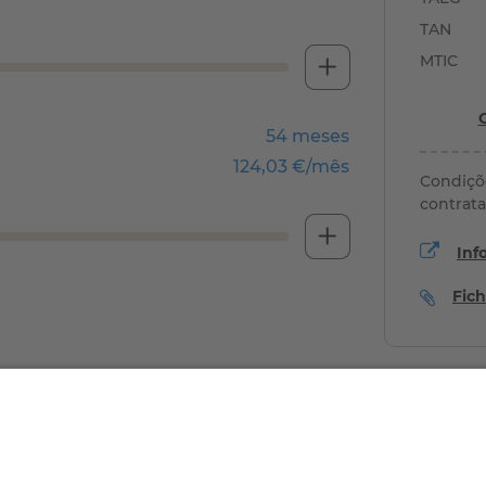
TAN
MTIC
54 meses
124,03 €/mês
Condiçõe
contrata
Inf
Fic