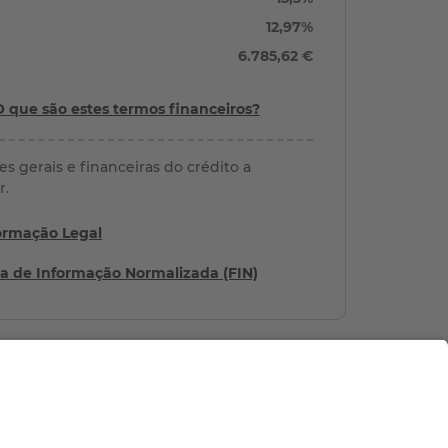
12,97%
6.785,62 €
O que são estes termos financeiros?
s gerais e financeiras do crédito a
r.
ormação Legal
ha de Informação Normalizada (FIN)